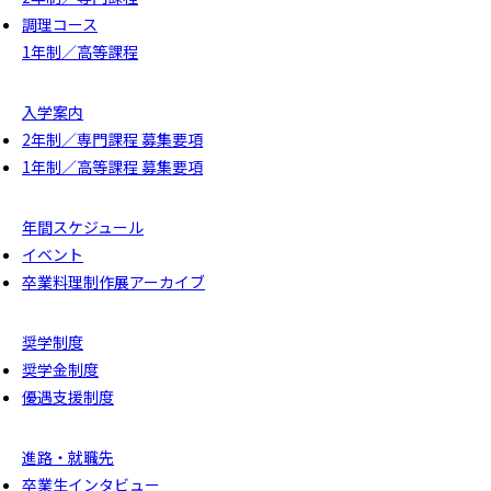
調理コース
1年制／高等課程
入学案内
2年制／専門課程 募集要項
1年制／高等課程 募集要項
年間スケジュール
イベント
卒業料理制作展アーカイブ
奨学制度
奨学金制度
優遇支援制度
進路・就職先
卒業生インタビュー