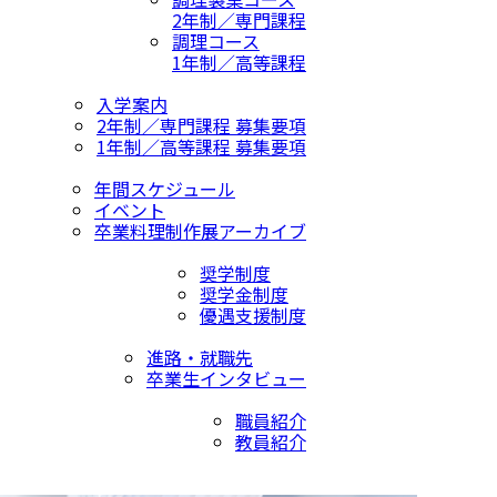
2年制／専門課程
調理コース
1年制／高等課程
入学案内
2年制／専門課程 募集要項
1年制／高等課程 募集要項
年間スケジュール
イベント
卒業料理制作展アーカイブ
奨学制度
奨学金制度
優遇支援制度
進路・就職先
卒業生インタビュー
職員紹介
教員紹介