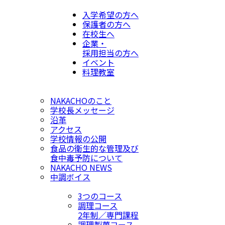
入学希望の方へ
保護者の方へ
在校生へ
企業・
採用担当の方へ
イベント
料理教室
NAKACHOのこと
学校長メッセージ
沿革
アクセス
学校情報の公開
食品の衛生的な管理及び
食中毒予防について
NAKACHO NEWS
中調ボイス
3つのコース
調理コース
2年制／専門課程
調理製菓コース